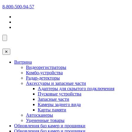
8-800-500-94-57
✕
Витрина
Видеорегистраторы
Комбо-устройства
Радар-детекторы
Аксессуары и запасные части
Адаптеры для скрытого подключения
Пусковые устройства
Запасные части
Камеры заднего вида
Карты памяти
Автосканеры
Уцененные товары
Обновления баз камер и прошивки
Обновления баз камер и прошивки