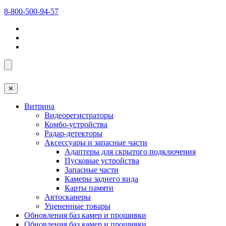
8-800-500-94-57
✕
Витрина
Видеорегистраторы
Комбо-устройства
Радар-детекторы
Аксессуары и запасные части
Адаптеры для скрытого подключения
Пусковые устройства
Запасные части
Камеры заднего вида
Карты памяти
Автосканеры
Уцененные товары
Обновления баз камер и прошивки
Обновления баз камер и прошивки