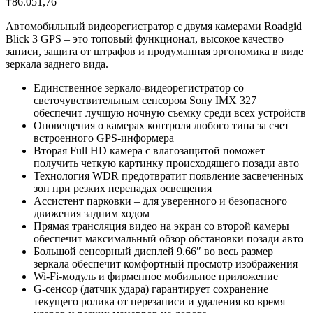
₸
86.051,76
Автомобильный видеорегистратор с двумя камерами Roadgid
Blick 3 GPS – это топовый функционал, высокое качество
записи, защита от штрафов и продуманная эргономика в виде
зеркала заднего вида.
Единственное зеркало-видеорегистратор со
светочувствительным сенсором Sony IMX 327
обеспечит лучшую ночную съемку среди всех устройств
Оповещения о камерах контроля любого типа за счет
встроенного GPS-информера
Вторая Full HD камера с влагозащитой поможет
получить четкую картинку происходящего позади авто
Технология WDR предотвратит появление засвеченных
зон при резких перепадах освещения
Ассистент парковки – для уверенного и безопасного
движения задним ходом
Прямая трансляция видео на экран со второй камеры
обеспечит максимальный обзор обстановки позади авто
Большой сенсорный дисплей 9.66″ во весь размер
зеркала обеспечит комфортный просмотр изображения
Wi-Fi-модуль и фирменное мобильное приложение
G-сенсор (датчик удара) гарантирует сохранение
текущего ролика от перезаписи и удаления во время