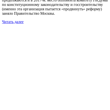
продолжаются и в 2017-м: место оппонента комитету Госдумы
по конституционному законодательству и госстроительству
(именно эта организация пытается «продвинуть» реформу)
заняло Правительство Москвы.
Читать далее